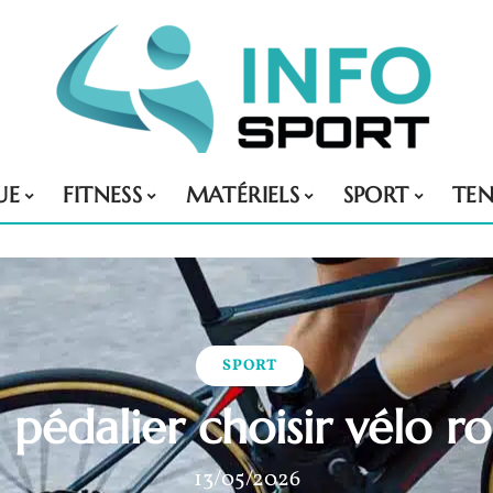
UE
FITNESS
MATÉRIELS
SPORT
TE
SPORT
 pédalier choisir vélo ro
13/05/2026