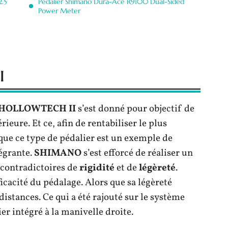
2.5
Pédalier Shimano Dura-Ace R9100 Dual-Sided
Power Meter
I
 HOLLOWTECH II
s’est donné pour objectif de
ieure. Et ce, afin de rentabiliser le plus
 que ce type de pédalier est un exemple de
tégrante.
SHIMANO
s’est efforcé de réaliser un
 contradictoires de
rigidité
et de
légèreté
.
efficacité du pédalage. Alors que sa légèreté
istances. Ce qui a été rajouté sur le système
 intégré à la manivelle droite.