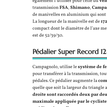
également l’utiliser pour celle du
vél
transmission
FSA
,
Shimano
,
Campa
de manivelles en aluminium qui sont l
La longueur de la manivelle est de
17
compact dont le diamètre de l’axe me
est de 52/39/30.
Pédalier Super Record 1
Campagnolo, utilise le
système de f
pour transférer à la transmission, tout
pédales. Ce pédalier augmente la
comp
quelle que soit la largeur du triangle 
droite sont raccordés deux par deux 
maximale appliquée par le cycliste