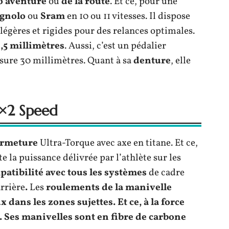
o aventure
ou
de la route
. Et ce, pour une
gnolo
ou
Sram
en 10 ou 11 vitesses. Il dispose
égères et rigides pour des relances optimales.
2,5
millimètres
. Aussi, c’est un pédalier
sure 30 millimètres. Quant à sa
denture
, elle
2×2 Speed
ermeture
Ultra-Torque avec axe en titane. Et ce,
e la puissance délivrée par l’athlète sur les
atibilité avec tous les systèmes
de cadre
arrière
.
Les
r
oulements de la manivelle
dans les zones sujettes. Et ce, à la force
. Ses
m
anivelles
sont
en fib
re de carbone