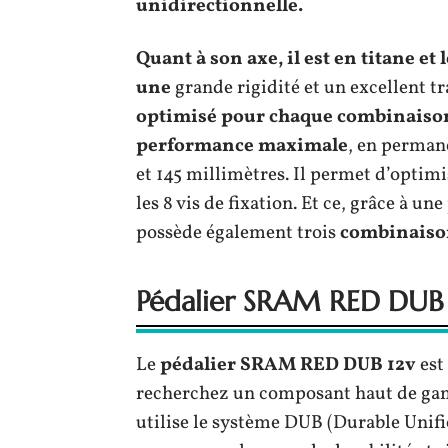
unidirectionnelle.
Quant à son
axe
, il est
en titane et
l
une
grande rigidité et un excellent tr
optimisé pour chaque combinaison
performance maximale
, en perman
et 145 millimètres. Il permet d’optimi
les 8 vis de fixation. Et ce, grâce à un
possède également trois
combinaison
Pédalier SRAM RED DUB 
Le
pédalier SRAM RED DUB 12v
est
recherchez un composant haut de gam
utilise le système DUB (Durable Unif