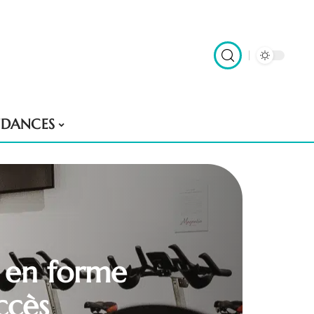
NDANCES
e en forme
ccès