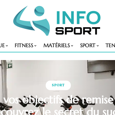
UE
FITNESS
MATÉRIELS
SPORT
TE
SPORT
 vos objectifs de remis
écouvrez le secret du su