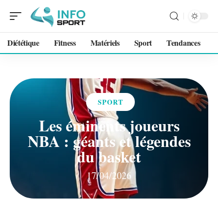
Diététique
Fitness
Matériels
Sport
Tendances
SPORT
Les éminents joueurs
NBA : géants et légendes
du basket
17/04/2026