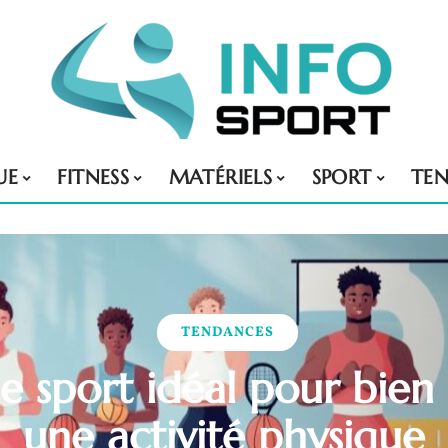
UE
FITNESS
MATÉRIELS
SPORT
TE
TENDANCES
le sport idéal pour bie
une activité physique