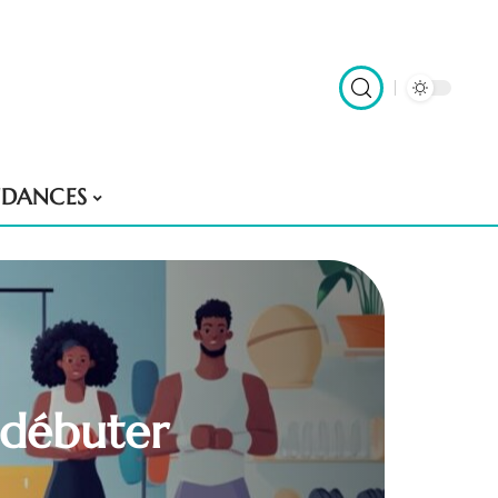
NDANCES
n débuter