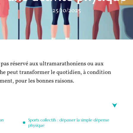
25/10/2025
st pas réservé aux ultramarathoniens ou aux
e peut transformer le quotidien, à condition
oment, pour les bonnes raisons.
on
Sports collectifs : dépasser la simple dépense
physique