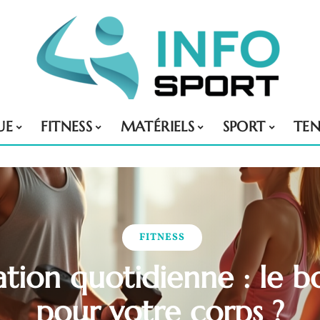
UE
FITNESS
MATÉRIELS
SPORT
TE
FITNESS
tion quotidienne : le b
pour votre corps ?