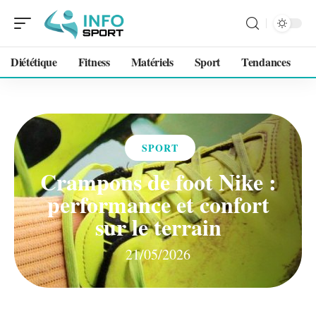
Diététique
Fitness
Matériels
Sport
Tendances
SPORT
Crampons de foot Nike :
performance et confort
sur le terrain
21/05/2026